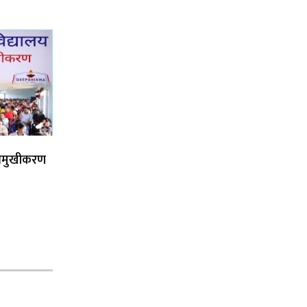
िमुखीकरण