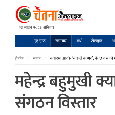
२३ साउन २०८३, शनिवार
गृह पृष्‍ठ
समाचार
अर्थ
खेलकुद
अन
Main Navigation
/
/
बजारमा आयो- ‘बारुले कम्मर’, के छ यसको 
होमपेज
समाज
महेन्द्र बहुमुखी क
संगठन विस्तार