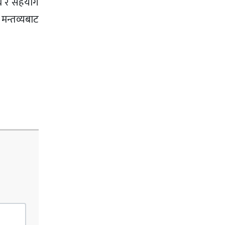
ाथ र सहयोग
 मन्तव्यबाट