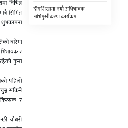
शमा विभिन्न
दीपशिखामा नयाँ अभिभावक
त्रै सिमित
अभिमुखीकरण कार्यक्रम
ने शुभकामना
तिको बारेमा
 अभिभावक र
रहेको कुरा
काको पहिलो
चुम्न सकिने
चिकित्सक र
न्छी चौधरी