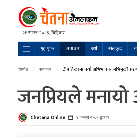
२१ साउन २०८३, बिहिवार
गृह पृष्‍ठ
समाचार
अर्थ
खेलकुद
अन
Main Navigation
/
/
दीपशिखामा नयाँ अभिभावक अभिमुखीकरण 
होमपेज
समाचार
जनप्रियले मनायो 
Chetana Online
४ फाल्गुन २०८०, शुक्रवार