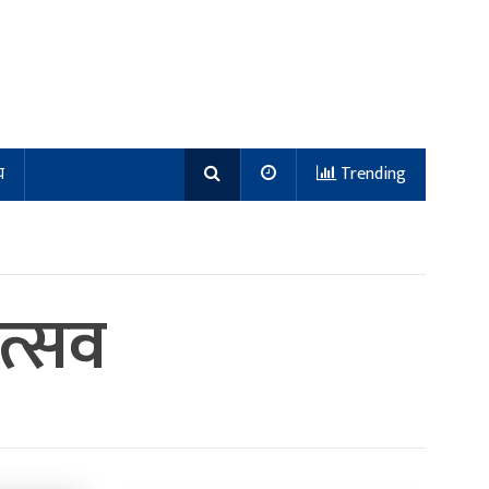
य
Trending
ोत्सव