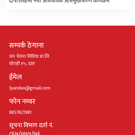
दीपशिखामा नयाँ अभिभावक अभिमुखीकरण कार्यक्रम
सम्पर्क ठेगाना
जन चेतना मिडिया प्रा.लि
घोराही १५, दाङ
ईमेल
1pandav@gmail.com
फोन नम्वर
9857821981
सूचना विभाग दर्ता नं.
८६७/०७५/७६