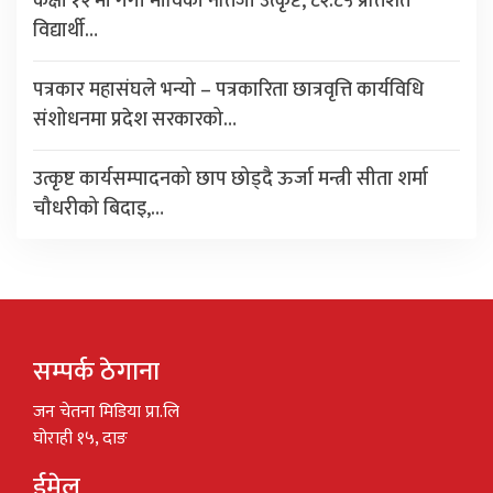
कक्षा १२ मा गंगा माविको नतिजा उत्कृष्ट, ८२.८५ प्रतिशत
विद्यार्थी…
पत्रकार महासंघले भन्यो – पत्रकारिता छात्रवृत्ति कार्यविधि
संशोधनमा प्रदेश सरकारको…
उत्कृष्ट कार्यसम्पादनको छाप छोड्दै ऊर्जा मन्त्री सीता शर्मा
चौधरीको बिदाइ,…
सम्पर्क ठेगाना
जन चेतना मिडिया प्रा.लि
घोराही १५, दाङ
ईमेल