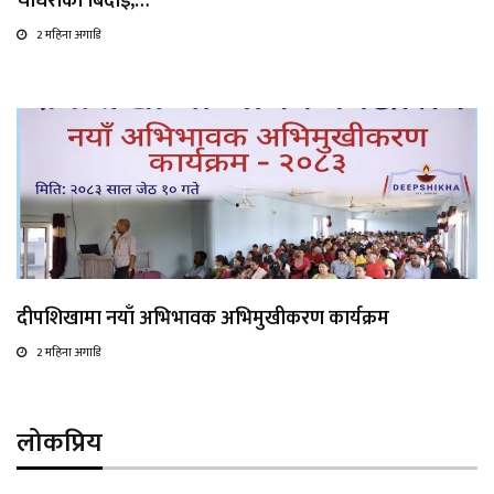
चौधरीको बिदाइ,…
2 महिना अगाडि
दीपशिखामा नयाँ अभिभावक अभिमुखीकरण कार्यक्रम
2 महिना अगाडि
लोकप्रिय