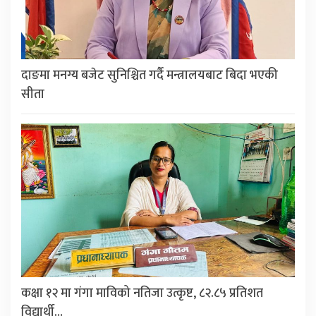
दाङमा मनग्य बजेट सुनिश्चित गर्दै मन्त्रालयबाट बिदा भएकी
सीता
कक्षा १२ मा गंगा माविको नतिजा उत्कृष्ट, ८२.८५ प्रतिशत
विद्यार्थी…