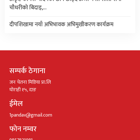
चौधरीको बिदाइ,…
दीपशिखामा नयाँ अभिभावक अभिमुखीकरण कार्यक्रम
सम्पर्क ठेगाना
जन चेतना मिडिया प्रा.लि
घोराही १५, दाङ
ईमेल
1pandav@gmail.com
फोन नम्वर