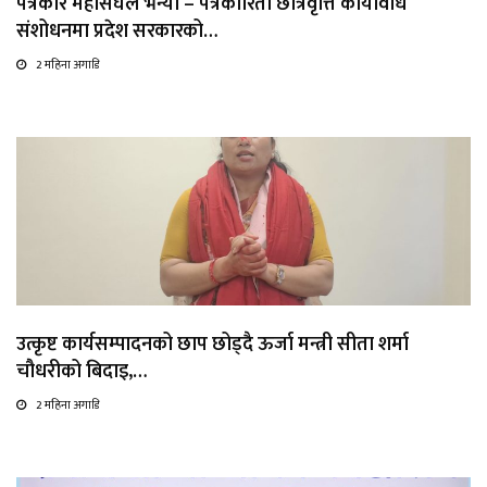
पत्रकार महासंघले भन्यो – पत्रकारिता छात्रवृत्ति कार्यविधि
संशोधनमा प्रदेश सरकारको…
2 महिना अगाडि
उत्कृष्ट कार्यसम्पादनको छाप छोड्दै ऊर्जा मन्त्री सीता शर्मा
चौधरीको बिदाइ,…
2 महिना अगाडि