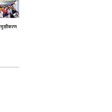
िमुखीकरण