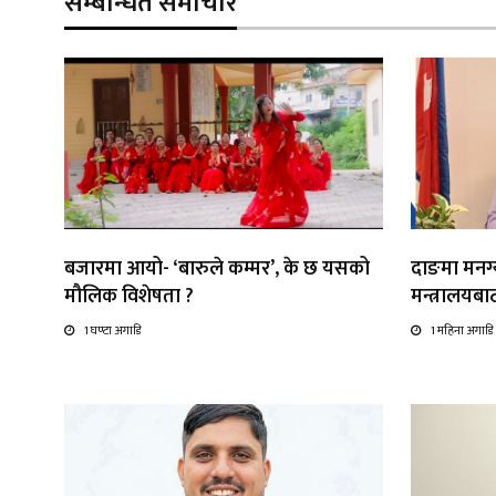
सम्बन्धित समाचार
बजारमा आयो- ‘बारुले कम्मर’, के छ यसको
दाङमा मनग्य
मौलिक विशेषता ?
मन्त्रालयब
1 घण्टा अगाडि
1 महिना अगाडि