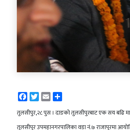
Facebook
Twitter
Email
Share
तुलसीपुर,२८ पुस । दाङको तुलसीपुरबाट एक सय बढि माओवा
तुलसीपुर उपमहानगरपालिका वडा नं.७ राजापुरमा आयोजि