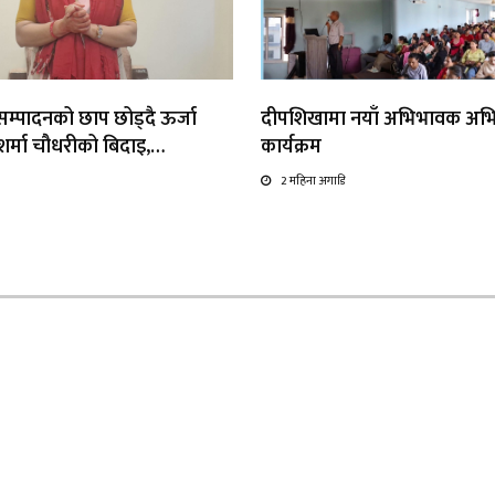
्यसम्पादनको छाप छोड्दै ऊर्जा
दीपशिखामा नयाँ अभिभावक अभ
ा शर्मा चौधरीको बिदाइ,…
कार्यक्रम
2 महिना अगाडि