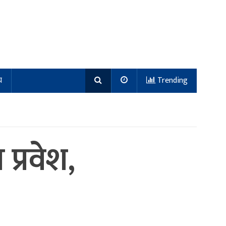
य
Trending
्रवेश,