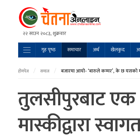
२२ साउन २०८३, शुक्रवार
गृह पृष्‍ठ
समाचार
अर्थ
खेलकुद
अन
Main Navigation
/
/
बजारमा आयो- ‘बारुले कम्मर’, के छ यसको 
होमपेज
समाज
तुलसीपुरबाट एक 
मास्कीद्वारा स्वाग