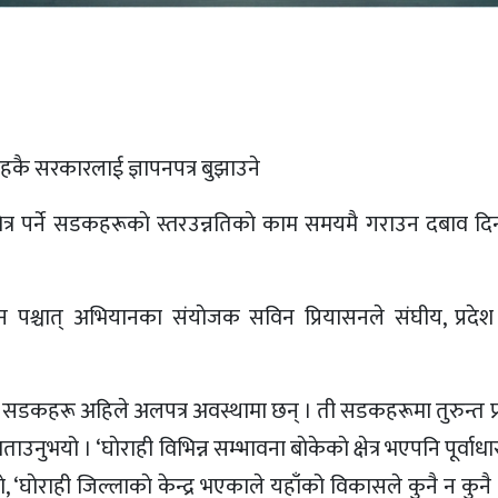
हकै सरकारलाई ज्ञापनपत्र बुझाउने
्रभित्र पर्ने सडकहरूकाे स्तरउन्नतिकाे काम समयमै गराउन दबाव 
गमन पश्चात् अभियानका संयाेजक सविन प्रियासनले संघीय, प्रदेश
नीय सडकहरू अहिले अलपत्र अवस्थामा छन् । ती सडकहरूमा तुरुन्त प्
ताउनुभयो । ‘घाेराही विभिन्न सम्भावना बाेकेकाे क्षेत्र भएपनि पूर्वाधा
े, ‘घाेराही जिल्लाकाे केन्द्र भएकाले यहाँको विकासले कुनै न कुनै