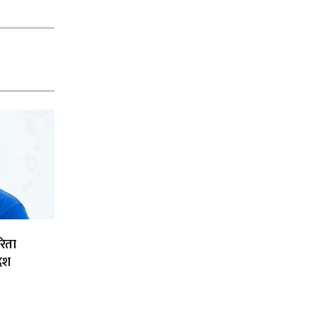
रिता
देश