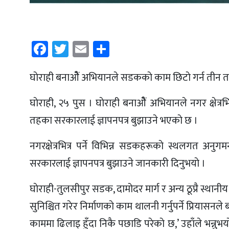
Facebook
Twitter
Email
Share
घाेराही बनाओैं अभियानले सडककाे काम छिटाे गर्न तीन त
घाेराही, २५ पुस । घाेराही बनाओैं अभियानले नगर क्षेत
तहका सरकारलाई ज्ञापनपत्र बुझाउने भएकाे छ ।
नगरक्षेत्रभित्र पर्ने विभिन्न सडकहरूकाे स्थलगत अनु
सरकारलाई ज्ञापनपत्र बुझाउने जानकारी दिनुभयाे ।
घाेराही-तुलसीपुर सडक, दामोदर मार्ग र अन्य ठूप्रै स्था
सुनिश्चित गरेर निर्माणकाे काम थालनी गर्नुपर्ने प्रियासनले ब
काममा ढिलाइ हुँदा निकै पछाडि परेकाे छ,’ उहाँले भन्नुभया