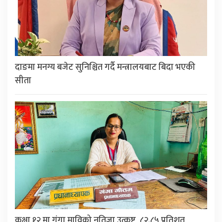
दाङमा मनग्य बजेट सुनिश्चित गर्दै मन्त्रालयबाट बिदा भएकी
सीता
कक्षा १२ मा गंगा माविको नतिजा उत्कृष्ट, ८२.८५ प्रतिशत