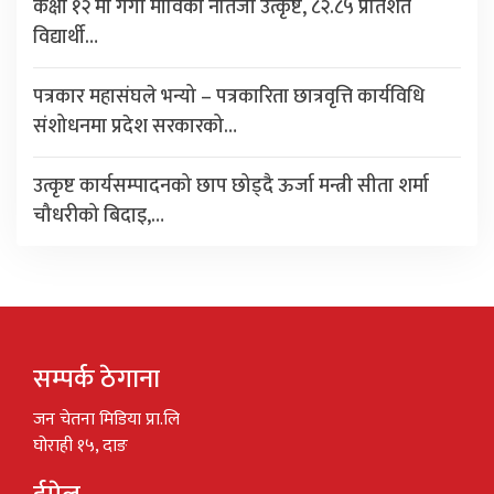
कक्षा १२ मा गंगा माविको नतिजा उत्कृष्ट, ८२.८५ प्रतिशत
विद्यार्थी…
पत्रकार महासंघले भन्यो – पत्रकारिता छात्रवृत्ति कार्यविधि
संशोधनमा प्रदेश सरकारको…
उत्कृष्ट कार्यसम्पादनको छाप छोड्दै ऊर्जा मन्त्री सीता शर्मा
चौधरीको बिदाइ,…
सम्पर्क ठेगाना
जन चेतना मिडिया प्रा.लि
घोराही १५, दाङ