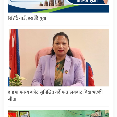
रित्तिँदै गाउँ, हराउँदै युवा
दाङमा मनग्य बजेट सुनिश्चित गर्दै मन्त्रालयबाट बिदा भएकी
सीता