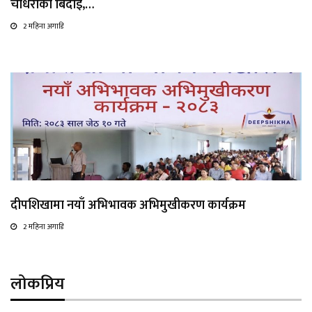
चौधरीको बिदाइ,…
2 महिना अगाडि
दीपशिखामा नयाँ अभिभावक अभिमुखीकरण कार्यक्रम
2 महिना अगाडि
लोकप्रिय