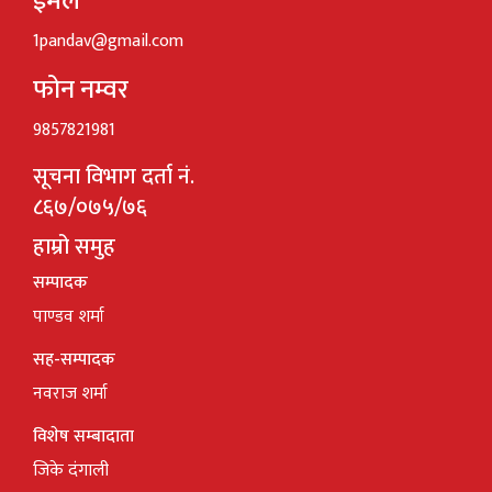
ईमेल
1pandav@gmail.com
फोन नम्वर
9857821981
सूचना विभाग दर्ता नं.
८६७/०७५/७६
हाम्रो समुह
सम्पादक
पाण्डव शर्मा
सह-सम्पादक
नवराज शर्मा
विशेष सम्बादाता
जिके दंगाली