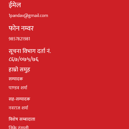
ईमेल
1pandav@gmail.com
फोन नम्वर
9857821981
सूचना विभाग दर्ता नं.
८६७/०७५/७६
हाम्रो समुह
सम्पादक
पाण्डव शर्मा
सह-सम्पादक
नवराज शर्मा
विशेष सम्बादाता
जिके दंगाली