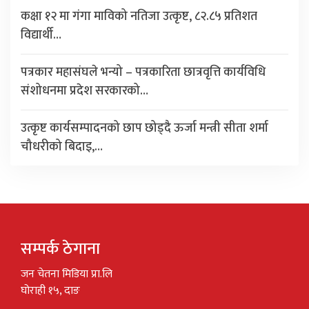
कक्षा १२ मा गंगा माविको नतिजा उत्कृष्ट, ८२.८५ प्रतिशत
विद्यार्थी…
पत्रकार महासंघले भन्यो – पत्रकारिता छात्रवृत्ति कार्यविधि
संशोधनमा प्रदेश सरकारको…
उत्कृष्ट कार्यसम्पादनको छाप छोड्दै ऊर्जा मन्त्री सीता शर्मा
चौधरीको बिदाइ,…
सम्पर्क ठेगाना
जन चेतना मिडिया प्रा.लि
घोराही १५, दाङ