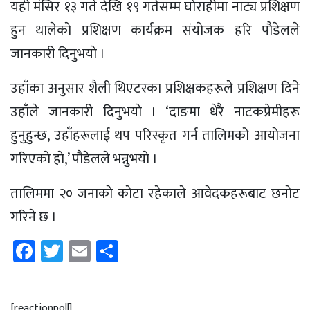
यही मंसिर १३ गते देखि १९ गतेसम्म घाेराहीमा नाट्य प्रशिक्षण
हुन थालेकाे प्रशिक्षण कार्यक्रम संयाेजक हरि पाैडेलले
जानकारी दिनुभयाे ।
उहाँका अनुसार शैली थिएटरका प्रशिक्षकहरूले प्रशिक्षण दिने
उहाँले जानकारी दिनुभयाे । ‘दाङमा धेरै नाटकप्रेमीहरू
हुनुहुन्छ, उहाँहरूलाई थप परिस्कृत गर्न तालिमको आयाेजना
गरिएकाे हाे,’ पाैडेलले भन्नुभयाे ।
तालिममा २० जनाकाे काेटा रहेकाले आवेदकहरूबाट छनाेट
गरिने छ ।
Facebook
Twitter
Email
Share
[reactionpoll]