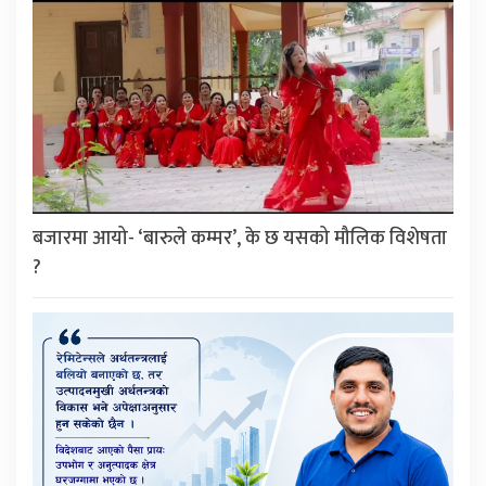
बजारमा आयो- ‘बारुले कम्मर’, के छ यसको मौलिक विशेषता
?