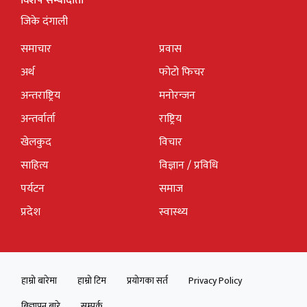
विशेष सम्बादाता
जिके दंगाली
समाचार
प्रवास
अर्थ
फोटो फिचर
अन्तराष्ट्रिय
मनोरन्जन
अन्तर्वार्ता
राष्ट्रिय
खेलकुद
विचार
साहित्य
विज्ञान / प्रविधि
पर्यटन
समाज
प्रदेश
स्वास्थ्य
हाम्रो बारेमा
हाम्रो टिम
प्रयोगका सर्त
Privacy Policy
बिज्ञापन बारे
सम्पर्क