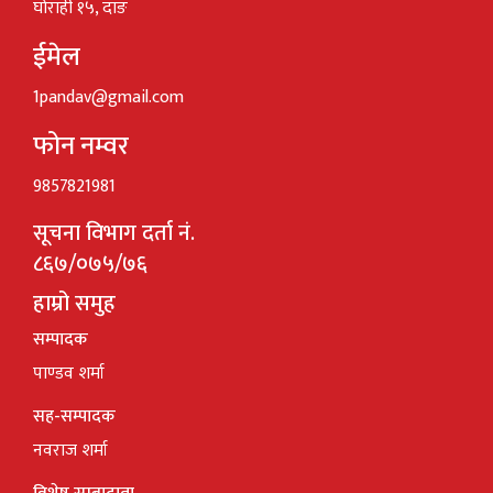
घोराही १५, दाङ
ईमेल
1pandav@gmail.com
फोन नम्वर
9857821981
सूचना विभाग दर्ता नं.
८६७/०७५/७६
हाम्रो समुह
सम्पादक
पाण्डव शर्मा
सह-सम्पादक
नवराज शर्मा