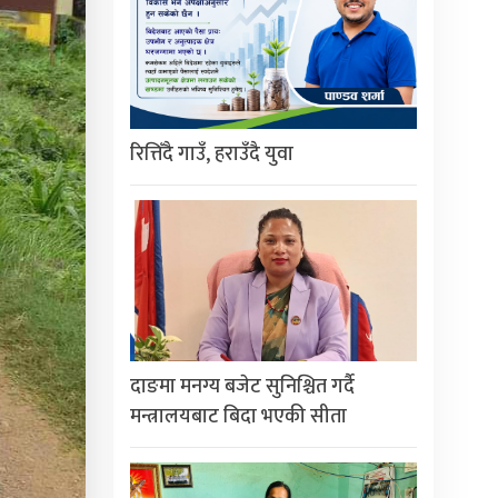
रित्तिँदै गाउँ, हराउँदै युवा
दाङमा मनग्य बजेट सुनिश्चित गर्दै
मन्त्रालयबाट बिदा भएकी सीता