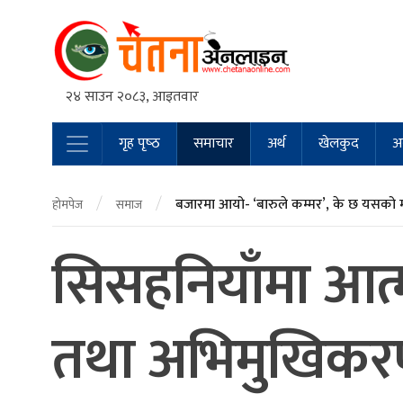
२४ साउन २०८३, आइतवार
गृह पृष्‍ठ
समाचार
अर्थ
खेलकुद
अन
Main Navigation
/
/
बजारमा आयो- ‘बारुले कम्मर’, के छ यसको 
होमपेज
समाज
सिसहनियाँमा आत्म
तथा अभिमुखिक