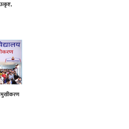
्कृष्ट,
िमुखीकरण