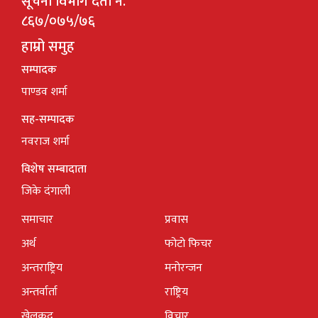
सूचना विभाग दर्ता नं.
८६७/०७५/७६
हाम्रो समुह
सम्पादक
पाण्डव शर्मा
सह-सम्पादक
नवराज शर्मा
विशेष सम्बादाता
जिके दंगाली
समाचार
प्रवास
अर्थ
फोटो फिचर
अन्तराष्ट्रिय
मनोरन्जन
अन्तर्वार्ता
राष्ट्रिय
खेलकुद
विचार