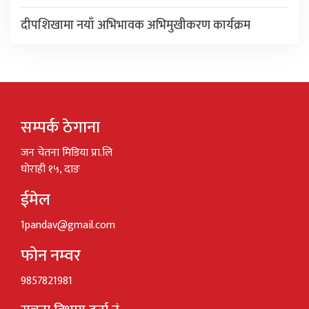
दीपशिखामा नयाँ अभिभावक अभिमुखीकरण कार्यक्रम
सम्पर्क ठेगाना
जन चेतना मिडिया प्रा.लि
घोराही १५, दाङ
ईमेल
1pandav@gmail.com
फोन नम्वर
9857821981