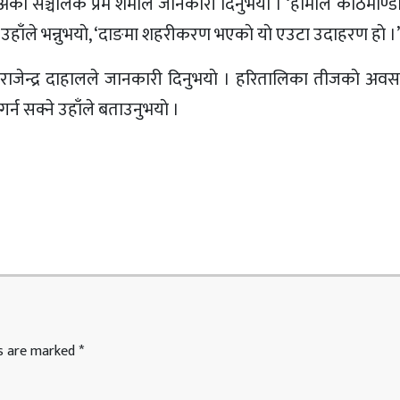
 अर्का सञ्चालक प्रेम शर्माले जानकारी दिनुभयाे । ‘हामीले काठमाण्डा
ं,’ उहाँले भन्नुभयाे, ‘दाङमा शहरीकरण भएकाे याे एउटा उदाहरण हाे ।’
लक राजेन्द्र दाहालले जानकारी दिनुभयाे । हरितालिका तीजकाे अव
र्न सक्ने उहाँले बताउनुभयाे ।
ds are marked
*