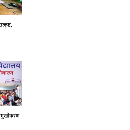
्कृष्ट,
िमुखीकरण