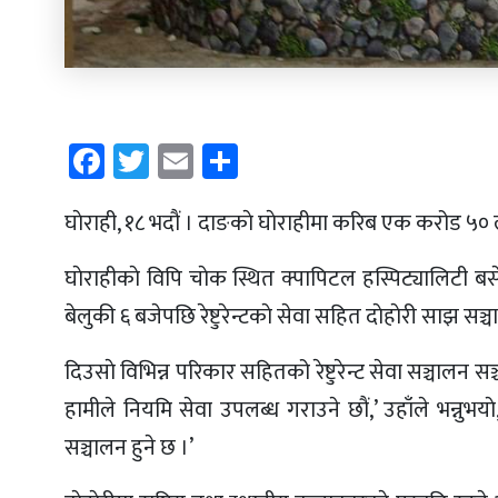
Facebook
Twitter
Email
Share
घाेराही, १८ भदाैं । दाङकाे घाेराहीमा करिब एक करोड ५० 
घाेराहीकाे विपि चाेक स्थित क्पापिटल हस्पिट्यालिटी बसेक
बेलुकी ६ बजेपछि रेष्टुरेन्टकाे सेवा सहित दाेहाेरी साझ सञ्
दिउसाे विभिन्न परिकार सहितको रेष्टुरेन्ट सेवा सञ्चालन सञ्
हामीले नियमि सेवा उपलब्ध गराउने छाैं,’ उहाँले भन्नुभया
सञ्चालन हुने छ ।’