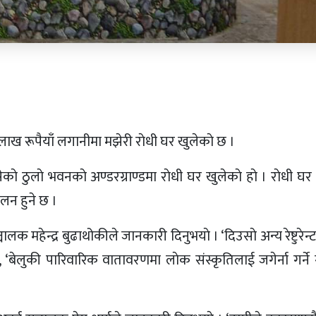
लाख रूपैयाँ लगानीमा मझेरी राेधी घर खुलेकाे छ ।
ाे ठुलाे भवनकाे अण्डरग्राण्डमा राेधी घर खुलेकाे हाे । राेधी घर 
चालन हुने छ ।
चालक महेन्द्र बुढाथोकीले जानकारी दिनुभयाे । ‘दिउसाे अन्य रेष्टुरेन्
े, ‘बेलुकी पारिवारिक वातावरणमा लाेक संस्कृतिलाई जगेर्ना गर्ने ग