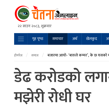
२२ साउन २०८३, शुक्रवार
गृह पृष्‍ठ
समाचार
अर्थ
खेलकुद
अन
Main Navigation
/
/
बजारमा आयो- ‘बारुले कम्मर’, के छ यसको 
होमपेज
समाज
डेढ कराेडकाे लगान
मझेरी राेधी घर