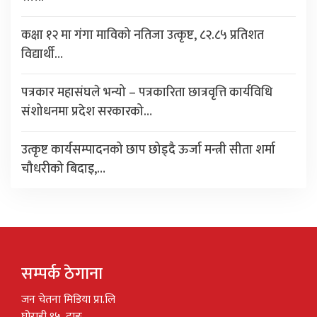
कक्षा १२ मा गंगा माविको नतिजा उत्कृष्ट, ८२.८५ प्रतिशत
विद्यार्थी…
पत्रकार महासंघले भन्यो – पत्रकारिता छात्रवृत्ति कार्यविधि
संशोधनमा प्रदेश सरकारको…
उत्कृष्ट कार्यसम्पादनको छाप छोड्दै ऊर्जा मन्त्री सीता शर्मा
चौधरीको बिदाइ,…
सम्पर्क ठेगाना
जन चेतना मिडिया प्रा.लि
घोराही १५, दाङ