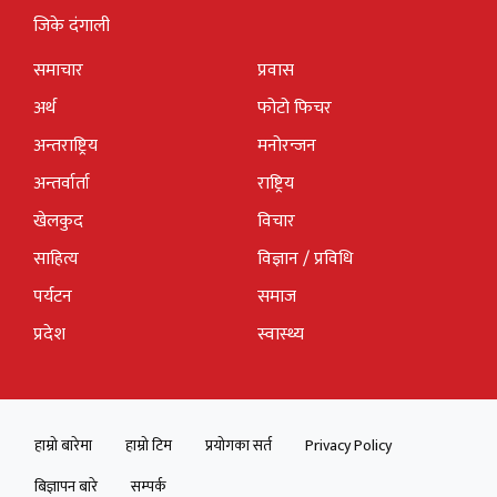
जिके दंगाली
समाचार
प्रवास
अर्थ
फोटो फिचर
अन्तराष्ट्रिय
मनोरन्जन
अन्तर्वार्ता
राष्ट्रिय
खेलकुद
विचार
साहित्य
विज्ञान / प्रविधि
पर्यटन
समाज
प्रदेश
स्वास्थ्य
हाम्रो बारेमा
हाम्रो टिम
प्रयोगका सर्त
Privacy Policy
बिज्ञापन बारे
सम्पर्क