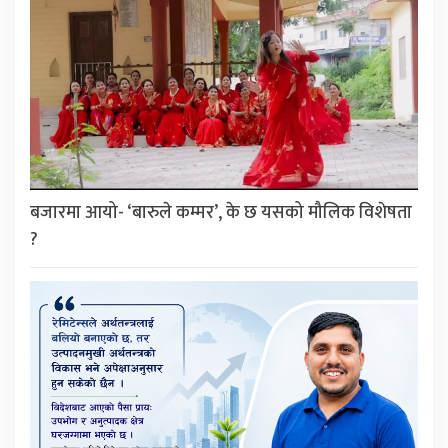
बजारमा आयो- ‘बारुले कम्मर’, के छ यसको मौलिक विशेषता
?