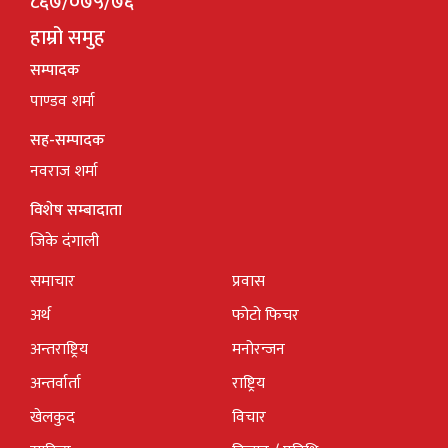
८६७/०७५/७६
हाम्रो समुह
सम्पादक
पाण्डव शर्मा
सह-सम्पादक
नवराज शर्मा
विशेष सम्बादाता
जिके दंगाली
समाचार
प्रवास
अर्थ
फोटो फिचर
अन्तराष्ट्रिय
मनोरन्जन
अन्तर्वार्ता
राष्ट्रिय
खेलकुद
विचार