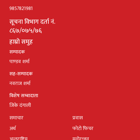
9857821981
सूचना विभाग दर्ता नं.
८६७/०७५/७६
हाम्रो समुह
सम्पादक
पाण्डव शर्मा
सह-सम्पादक
नवराज शर्मा
विशेष सम्बादाता
जिके दंगाली
समाचार
प्रवास
अर्थ
फोटो फिचर
अन्तराष्ट्रिय
मनोरन्जन