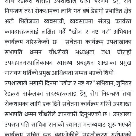
साथै रेडक्रश घोराही उपशाखाले दोश्रो चरणमा डेंगु रोग
नियन्त्रण तथा रोकथामका लागि गत बर्ष डेङगो प्रभावित क्षेत्र
अटो भिलेजका व्यवसायी, व्यवसायमा संलग्न कार्यरत
कामदारहरूलाई लक्षित गर्दै “खोज र नष्ट गर” अभियान
कार्यक्रम गरिसकेको छ । सचेतना कार्यक्रम उपशाखाका
सभापति थम्मन चौधरीको अध्यक्षता तथा घोराही
उपमहानगरपालिकाका स्वास्थ्य प्रबद्र्धन शाखाका प्रमुख
नारायण घर्तिको प्रमुख आथित्यता सम्पन्न भएको थियो ।
उपशाखाले अगामी दिनमा “खोज र नष्ट गर” अभियान, जुनियर
रेडक्रस सर्कलका सदस्यहरुलाइ डेंगु रोग नियन्त्रण तथा
रोकथामका लागि एक दिने सचेतना कार्यक्रम गरिने उपशाखा
सभापति थम्मन चौधरीले जानकारी दिनुभएको छ । उपशाखा
उपसभापति सावित्रा रानाको स्वागत मन्तब्यबाट शुरू भएको
कार्यक्रम सचिव इन्द्र बुढाथोकीले सहजीकरण गर्नुभएको