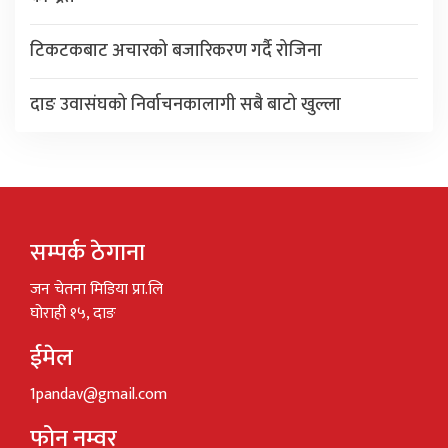
टिकटकबाट अचारको बजारिकरण गर्दै रोजिना
दाङ उवासंघको निर्वाचनकालागी सबै बाटो खुल्ला
सम्पर्क ठेगाना
जन चेतना मिडिया प्रा.लि
घोराही १५, दाङ
ईमेल
1pandav@gmail.com
फोन नम्वर