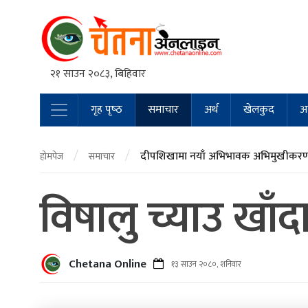
२१ साउन २०८३, बिहिवार
गृह पृष्‍ठ
समाचार
अर्थ
खेलकुद
अन
Main Navigation
/
/
दीपशिखामा नयाँ अभिभावक अभिमुखीकरण 
होमपेज
समाचार
विषालु च्याउ खाँद
Chetana Online
१३ साउन २०८०, शनिवार