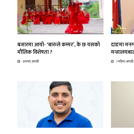
बजारमा आयो- ‘बारुले कम्मर’, के छ यसको
दाङमा मनग्य
मौलिक विशेषता ?
मन्त्रालयब
9 घण्टा अगाडि
1 महिना अगाडि