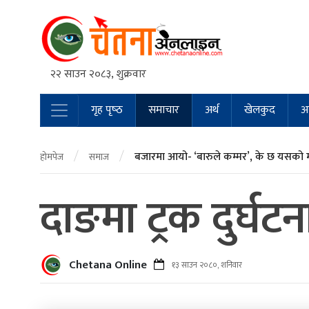
२२ साउन २०८३, शुक्रवार
गृह पृष्‍ठ
समाचार
अर्थ
खेलकुद
अन
Main Navigation
/
/
बजारमा आयो- ‘बारुले कम्मर’, के छ यसको 
होमपेज
समाज
दाङमा ट्रक दुर्घटन
Chetana Online
१३ साउन २०८०, शनिवार