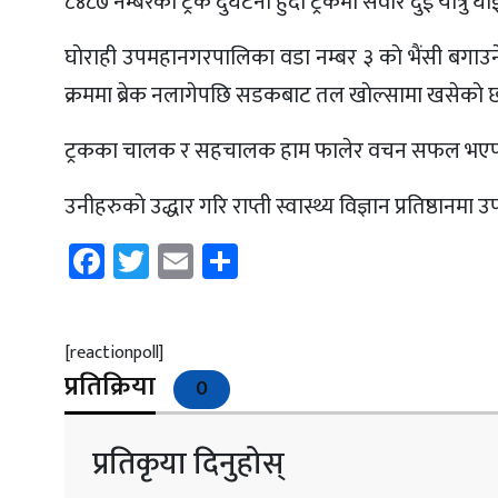
८४८७ नम्बरकाे ट्रक दुर्घटना हुँदा ट्रकमा सवार दुई यात्रु घ
घाेराही उपमहानगरपालिका वडा नम्बर ३ काे भैंसी बगाउने 
क्रममा ब्रेक नलागेपछि सडकबाट तल खाेल्सामा खसेकाे 
ट्रकका चालक र सहचालक हाम फालेर वचन सफल भएपनि ट्
उनीहरुकाे उद्धार गरि राप्ती स्वास्थ्य विज्ञान प्रतिष्ठा
Facebook
Twitter
Email
Share
[reactionpoll]
प्रतिक्रिया
0
प्रतिकृया दिनुहोस्