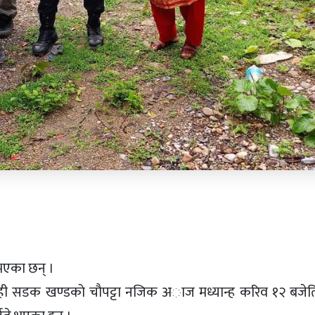
 भएका छन् ।
ेराही सडक खण्डकाे चाैपट्टा नजिक अाज मध्यान्ह करिव १२ बजे