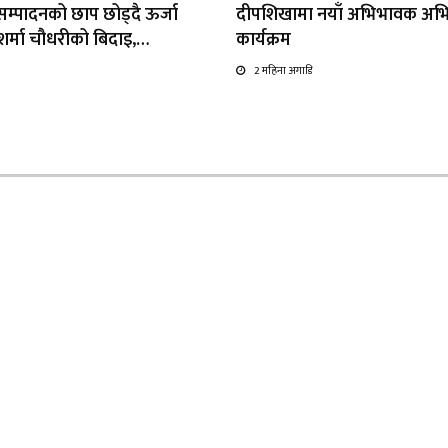
्यसम्पादनको छाप छोड्दै ऊर्जा
दीपशिखामा नयाँ अभिभावक अभ
ा शर्मा चौधरीको बिदाइ,…
कार्यक्रम
2 महिना अगाडि