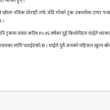
ाईते भएका हुन् ।
खाेला नजिक घाेराही तर्फ जाँदै गरेकाे ट्रक उकालाेमा टायर पन्चर
छ ।
रकमा सवार करिव १५-१६ वर्षका दुई किशाेरीहरु घाईते भएका 
नमा उपचारका लागि पठाईएकाे छ । घाईते दुवै जनाकाे पहिचान खुल्न बा