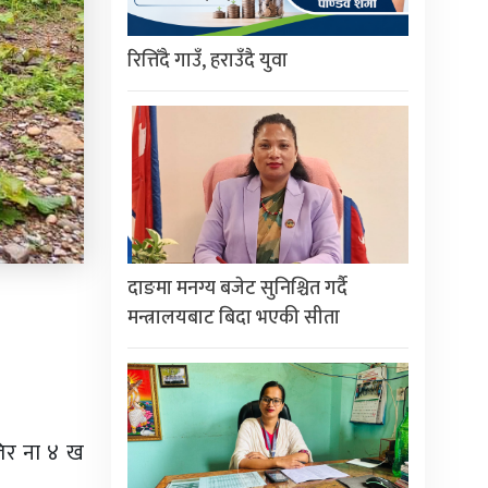
रित्तिँदै गाउँ, हराउँदै युवा
दाङमा मनग्य बजेट सुनिश्चित गर्दै
मन्त्रालयबाट बिदा भएकी सीता
तिर ना ४ ख