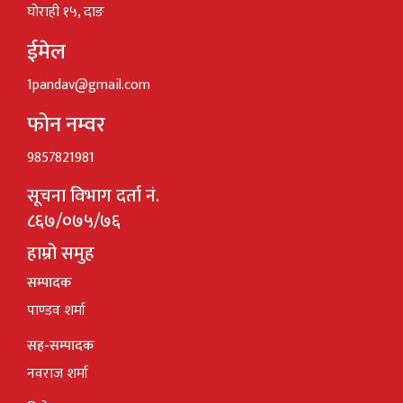
घोराही १५, दाङ
ईमेल
1pandav@gmail.com
फोन नम्वर
9857821981
सूचना विभाग दर्ता नं.
८६७/०७५/७६
हाम्रो समुह
सम्पादक
पाण्डव शर्मा
सह-सम्पादक
नवराज शर्मा