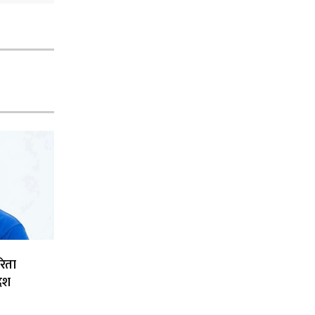
रिता
देश