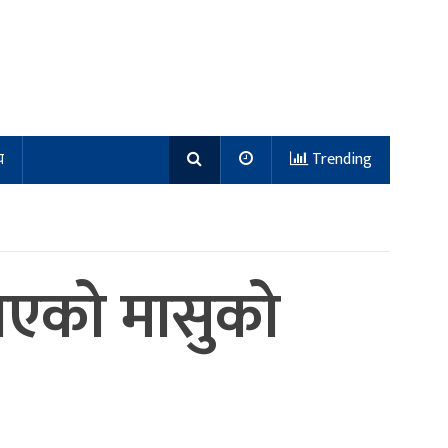
य
Trending
लाएको मासुको