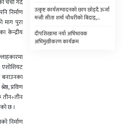
चर्चा गर्दै
उत्कृष्ट कार्यसम्पादनको छाप छोड्दै ऊर्जा
नि निर्माण
मन्त्री सीता शर्मा चौधरीको बिदाइ,…
ो माग पुरा
 केन्द्रीय
दीपशिखामा नयाँ अभिभावक
अभिमुखीकरण कार्यक्रम
सल्लाहकारमा
री एशोशियट
री बनाउनका
ष्ठ, प्रविण
येक तीन÷तीन
ेको छ ।
को निर्माण