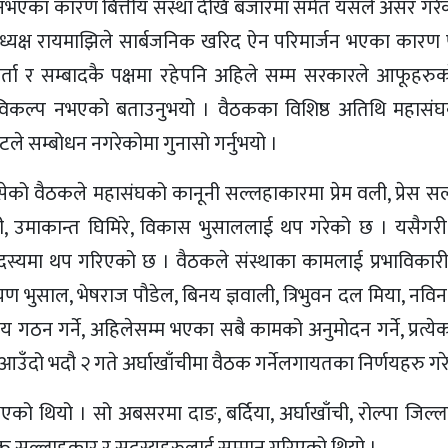
 नभएका कारण बित्तीय संस्था देखि बजारमा समेत यसले असर गरेको 
्यक्ष रायमाझिले सार्बजनिक खरिद ऐन परिमार्जन भएका कारण प
बार्ता र सम्बादकै पक्षमा रहेपनि अहिले सम्म सरकारले आफूहरुक
 विकल्प नभएको बताउनुभयो । वैठकका विशिष्ठ अतिथि महासंघका
जेटले सम्बोधन नगरेकोमा गुनासो गर्नुभयो ।
 बसेको वैठकले महासंघको कानूनी सल्लहाकारमा प्रेम वली, प्रेस 
ली, उमाकान्त घिमिरे, विकास भुसाललाई थप गरेको छ । यसैग
सदस्यमा थप गरिएको छ । वैठकले संस्थाका कामलाई प्रभाविका
 भुसाल, भेषराज पौडेल, बिनय ज्ञवाली, त्रिभुवन दल मिया, नविन श्रे
लय गठन गर्ने, अहिलेसम्म भएका सबै कामको अनुमोदन गर्ने, प्रत्
 आउँदो भदौ २ गते अर्घाखाँचीमा वैठक गर्नेलगायतका निर्णयहरु गर
थियो । सो अबसरमा दाङ, बर्दिया, अर्घाखाँची, रोल्पा जिल्ला