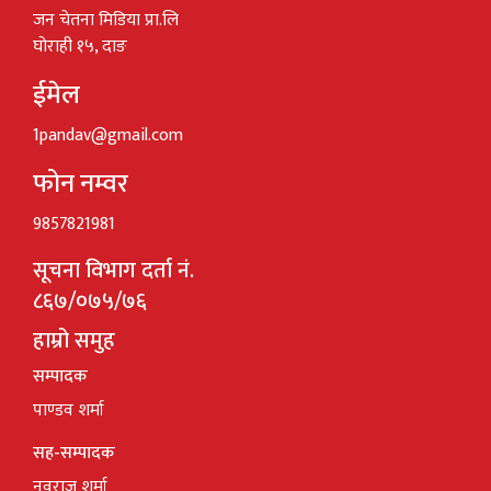
जन चेतना मिडिया प्रा.लि
घोराही १५, दाङ
ईमेल
1pandav@gmail.com
फोन नम्वर
9857821981
सूचना विभाग दर्ता नं.
८६७/०७५/७६
हाम्रो समुह
सम्पादक
पाण्डव शर्मा
सह-सम्पादक
नवराज शर्मा