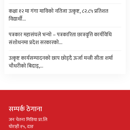
कक्षा १२ मा गंगा माविको नतिजा उत्कृष्ट, ८२.८५ प्रतिशत
विद्यार्थी…
पत्रकार महासंघले भन्यो – पत्रकारिता छात्रवृत्ति कार्यविधि
संशोधनमा प्रदेश सरकारको…
उत्कृष्ट कार्यसम्पादनको छाप छोड्दै ऊर्जा मन्त्री सीता शर्मा
चौधरीको बिदाइ,…
सम्पर्क ठेगाना
जन चेतना मिडिया प्रा.लि
घोराही १५, दाङ