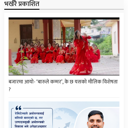
भर्खरै प्रकाशित
बजारमा आयो- ‘बारुले कम्मर’, के छ यसको मौलिक विशेषता
?