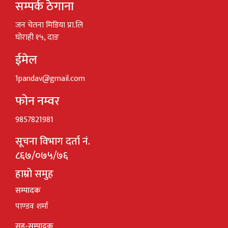
सम्पर्क ठेगाना
जन चेतना मिडिया प्रा.लि
घोराही १५, दाङ
ईमेल
1pandav@gmail.com
फोन नम्वर
9857821981
सूचना विभाग दर्ता नं.
८६७/०७५/७६
हाम्रो समुह
सम्पादक
पाण्डव शर्मा
सह-सम्पादक