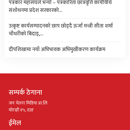
पत्रकार महासंघले भन्यो – पत्रकारिता छात्रवृत्ति कार्यविधि
संशोधनमा प्रदेश सरकारको…
उत्कृष्ट कार्यसम्पादनको छाप छोड्दै ऊर्जा मन्त्री सीता शर्मा
चौधरीको बिदाइ,…
दीपशिखामा नयाँ अभिभावक अभिमुखीकरण कार्यक्रम
सम्पर्क ठेगाना
जन चेतना मिडिया प्रा.लि
घोराही १५, दाङ
ईमेल