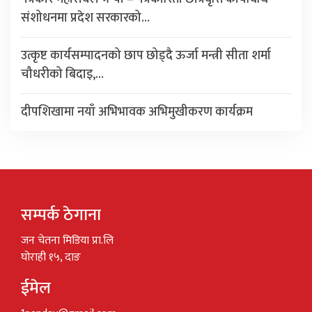
संशोधनमा प्रदेश सरकारको…
उत्कृष्ट कार्यसम्पादनको छाप छोड्दै ऊर्जा मन्त्री सीता शर्मा
चौधरीको बिदाइ,…
दीपशिखामा नयाँ अभिभावक अभिमुखीकरण कार्यक्रम
सम्पर्क ठेगाना
जन चेतना मिडिया प्रा.लि
घोराही १५, दाङ
ईमेल