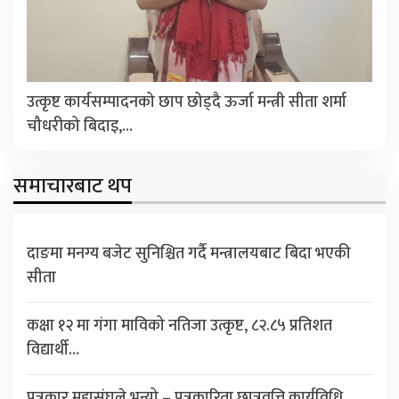
उत्कृष्ट कार्यसम्पादनको छाप छोड्दै ऊर्जा मन्त्री सीता शर्मा
चौधरीको बिदाइ,…
समाचारबाट थप
दाङमा मनग्य बजेट सुनिश्चित गर्दै मन्त्रालयबाट बिदा भएकी
सीता
कक्षा १२ मा गंगा माविको नतिजा उत्कृष्ट, ८२.८५ प्रतिशत
विद्यार्थी…
पत्रकार महासंघले भन्यो – पत्रकारिता छात्रवृत्ति कार्यविधि