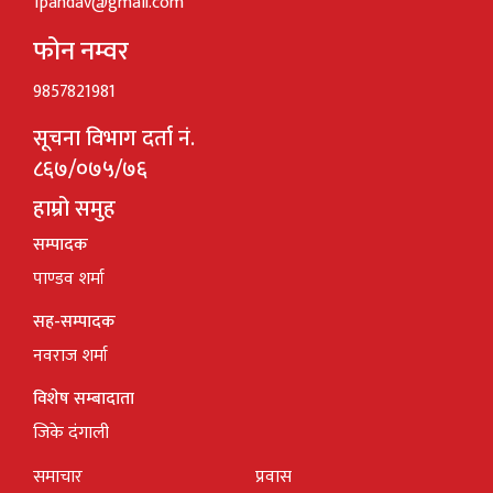
1pandav@gmail.com
फोन नम्वर
9857821981
सूचना विभाग दर्ता नं.
८६७/०७५/७६
हाम्रो समुह
सम्पादक
पाण्डव शर्मा
सह-सम्पादक
नवराज शर्मा
विशेष सम्बादाता
जिके दंगाली
समाचार
प्रवास