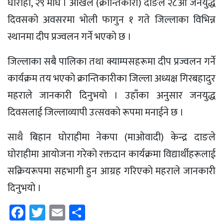
घाेराही, २९ माघ । अखिल (क्रान्तिकारी) दाङले २८ओैं जनयुद्ध
दिवसकाे अवसरमा भाेली फागुन १ गते जिल्लाका विभिन्न
स्थानमा दीप प्रज्वलन गर्ने भएकाे छ ।
जिल्लाका सबै पालिका तथा क्याम्पसहरूमा दीप प्रज्वलन गर्ने
कार्यक्रम तय भएकाे क्रान्तिकारीका जिल्ला अध्यक्ष गिरबहादुर
महराले जानकारी दिनुभयाे । उहाँका अनुसार जनयुद्ध
दिवसलाई जिल्लाव्यापी उत्सवकाे रूपमा मनाईने छ ।
साथै बिहान घाेराहीमा नेकपा (माओवादी) केन्द्र दाङले
घाेराहीमा आयाेजना गरेकाे रक्तदान कार्यक्रमा विद्यार्थीहरूलाई
सक्रियरूपमा सहभागी हुन आग्रह गरिएकाे महराले जानकारी
दिनुभयाे ।
Facebook
Twitter
Email
Share