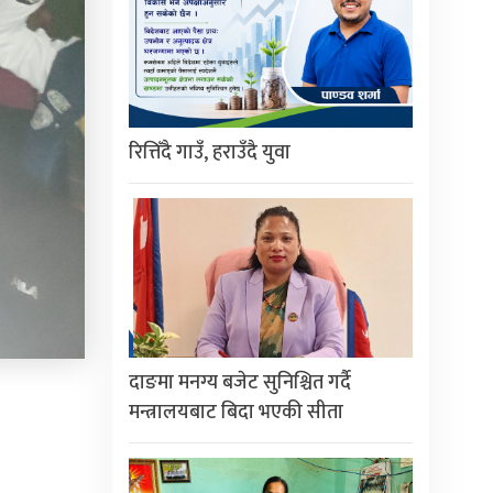
रित्तिँदै गाउँ, हराउँदै युवा
दाङमा मनग्य बजेट सुनिश्चित गर्दै
मन्त्रालयबाट बिदा भएकी सीता