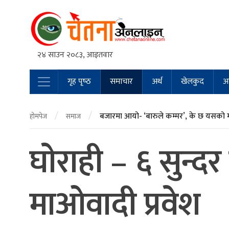
२४ साउन २०८३, आइतवार
गृह पृष्‍ठ
समाचार
अर्थ
खेलकुद
अन
Main Navigation
/
/
बजारमा आयो- ‘बारुले कम्मर’, के छ यसको 
होमपेज
समाज
घाेराही – ६ सुन्द
माओवादी प्रवेश