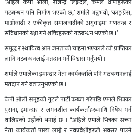
‘अहिले केपी ओली, राजेन्द्र लिङ्गदेल, कमल थापाहरूकाे
गठबन्धन पनि निर्माण भएकाे छ,’ शर्माले भन्नुभयाे, ‘काङ्ग्रेस,
माओवादी र एकीकृत समाजवादीकाे अगुवाइमा गणतन्त्र र
संविधानकाे रक्षा गर्ने शक्तिहरूकाे गठबन्धन भएकाे छ ।’
समृद्ध र स्थायित्व आम जनताकाे चाहना भएकाले त्याे प्राप्तिका
लागि गठबन्धनलाई मतदान गर्ने विश्वास गर्नुभयाे ।
शर्माले एमालेका इमान्दार नेता कार्यकर्ताले पनि गठबन्धनलाई
मतदान गर्ने बताउनुभएको छ ।
केपी ओली समूहकाे गुटले पार्टी कब्जा गरेपछि एमाले भित्रका
पुराना, इमान्दार र लगनशील कार्यकर्ताहरूमाथि निषेध गर्न
थालिएकाे उहाँकाे भनाई छ । “अहिले एमाले भित्रका सच्चा
नेता कार्यकर्ता पाखा लाग्ने र नवप्रवेशीहरूले अवसर पाउने