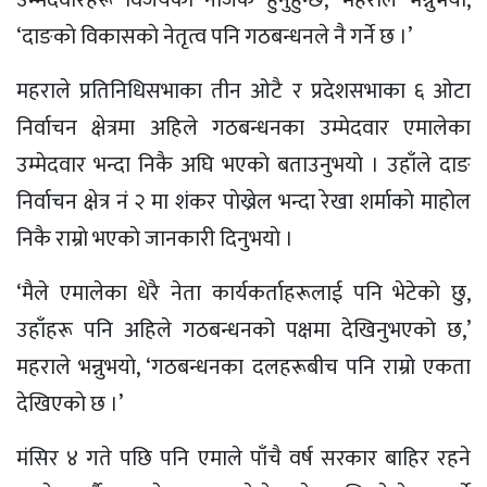
‘दाङकाे विकासकाे नेतृत्व पनि गठबन्धनले नै गर्ने छ ।’
महराले प्रतिनिधिसभाका तीन ओटै र प्रदेशसभाका ६ ओटा
निर्वाचन क्षेत्रमा अहिले गठबन्धनका उम्मेदवार एमालेका
उम्मेदवार भन्दा निकै अघि भएकाे बताउनुभयाे । उहाँले दाङ
निर्वाचन क्षेत्र नं २ मा शंकर पाेख्रेल भन्दा रेखा शर्माकाे माहाेल
निकै राम्राे भएकाे जानकारी दिनुभयाे ।
‘मैले एमालेका धेरै नेता कार्यकर्ताहरूलाई पनि भेटेकाे छु,
उहाँहरू पनि अहिले गठबन्धनको पक्षमा देखिनुभएकाे छ,’
महराले भन्नुभयाे, ‘गठबन्धनका दलहरूबीच पनि राम्रो एकता
देखिएकाे छ ।’
मंसिर ४ गते पछि पनि एमाले पाँचै वर्ष सरकार बाहिर रहने