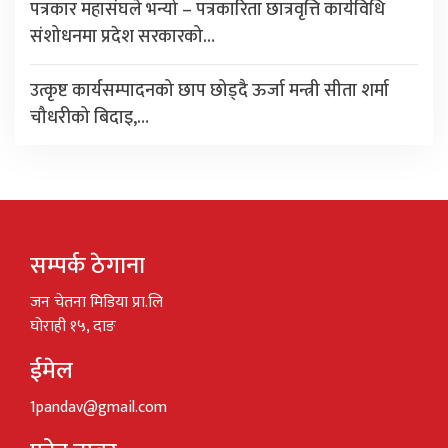
पत्रकार महासंघले भन्यो – पत्रकारिता छात्रवृत्ति कार्यविधि
संशोधनमा प्रदेश सरकारको…
उत्कृष्ट कार्यसम्पादनको छाप छोड्दै ऊर्जा मन्त्री सीता शर्मा
चौधरीको बिदाइ,…
सम्पर्क ठेगाना
जन चेतना मिडिया प्रा.लि
घोराही १५, दाङ
ईमेल
1pandav@gmail.com