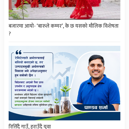
बजारमा आयो- ‘बारुले कम्मर’, के छ यसको मौलिक विशेषता
?
रित्तिँदै गाउँ, हराउँदै युवा