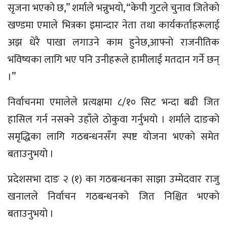
सृजना भएकाे छ,” शर्माले भन्नुभयाे, “केपी गुटले चुनाव जितेकाे
खण्डमा एमाले भित्रका इमान्दार नेता तथा कार्यकर्ताहरूलाई
अझ धेरै पाखा लगाउने काम हुनेछ,आफ्नाे राजनीतिक
भविष्यका लागि भए पनि उनीहरूले हामीलाई मतदान गर्ने छन्
।”
निर्वाचनमा एमालेले प्रत्यक्षमा ८/१० सिट भन्दा बढी जित
हासिल गर्न नसक्ने उहाँले ठाेकुवा गर्नुभयाे । शर्माले दाङकाे
समृद्धिका लागि गठबन्धनसँग स्पष्ट याेजना भएकाे समेत
बताउनुभयाे ।
प्रदेशसभा दाङ २ (१) का गठबन्धनका साझा उम्मेदवार राजु
खनालले निर्वाचन गठबन्धनको जित निश्चित भएकाे
बताउनुभयाे ।