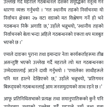
उल्लेख गर्दै महराले गठबन्धनले देशकाे समृद्धिकाे नेतृत्व गर्ने
धारणा व्यक्त गर्नुभयाे । ‘गत स्थानीय तहकाे निर्वाचनमा याे
निर्वाचन क्षेत्रका २७ वटा वडाकाे मत विश्लेषण गर्ने हाे भने
गठबन्धन निकै अगाडि छ,’ उहाँले भन्नुभयाे, ‘स्थानीय तहकाे
निर्वाचनकाे बेला भन्दा अहिले गठबन्धनको एकता थप मजबुत
भएकाे छ ।’
एमाले दाङका पुराना तथा इमान्दार नेता कार्यकर्ताहरूमा तीब्र
असन्तुष्टि भएकाे उल्लेख गर्दै महराले त्याे मत गठबन्धनका
उम्मेदवारलाई आउने दावी गर्नुभयाे । ‘एमालेका साथीहरूले
पनि मत हाल्ने देखिएकाे छ,’ उहाँले भन्नुभयाे, ‘प्रतिगमन
बिरूद्घकाे गठबन्धनलाई आम जनसमुदायको साथ रहने छ ।’
आफू प्रतिनिधिसभाकाे प्रत्यक्ष तथा समानुपातिककाे कुनै पनि
उम्मेदवार नभएकाे उल्लेख गर्दै महराले नयाँ तथा युवा