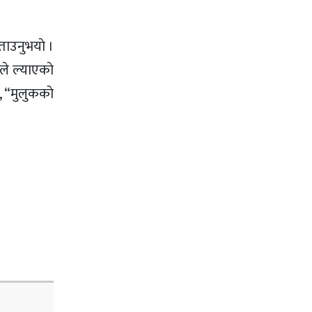
ताउनुभयाे ।
ले ल्याएकाे
, “मुलुककाे