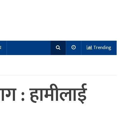
य
Trending
ाग : हामीलाई