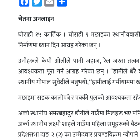
Facebook
Twitter
Email
Share
चेतना अनलाइन
घाेराही १५ कार्तिक । घाेराही ९ मछाइका स्थानीयबासी
निर्माणमा ध्यान दिन आग्रह गरेका छन् ।
उनीहरूले केपी ओलीले पानी जहाज, रेल जस्ता तत्काल पू
आवश्यकता पूरा गर्न आग्रह गरेका छन् । “हामीले धे
स्थानीय गाेपाल सुवेदीले भन्नुभयाे, “हामीलाई गर्मीयाममा ख
मछाइमा सडक कालाेपत्रे र पक्की पुलकाे आवश्यकता रहेका
अर्का स्थानीय अमरबहादुर डाँगीले गाउँमा मिलहरू भए पनि ट्
अर्का स्थानीय लक्ष्मी शाहले गाउँमा महिला समूहरूकाे 
प्रदेशसभा दाङ २ (२) का उम्मेदवार प्रचण्डविक्रम न्याैप