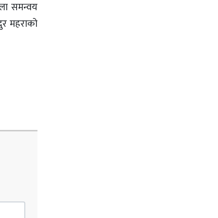
्ला समन्वय
दुर महराको