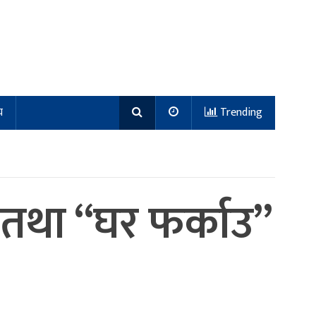
य
Trending
श तथा “घर फर्काउ”