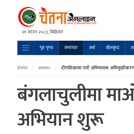
२१ साउन २०८३, बिहिवार
गृह पृष्‍ठ
समाचार
अर्थ
खेलकुद
अन
Main Navigation
/
/
दीपशिखामा नयाँ अभिभावक अभिमुखीकरण 
होमपेज
समाचार
बंगलाचुलीमा माओव
अभियान शुरू