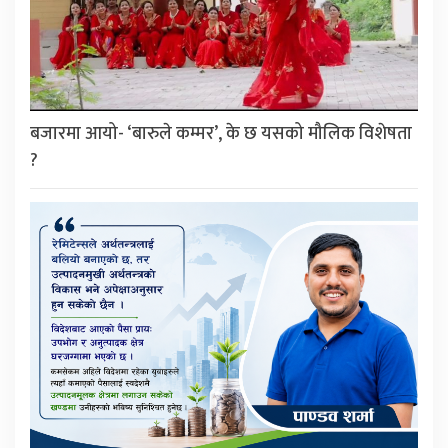
बजारमा आयो- ‘बारुले कम्मर’, के छ यसको मौलिक विशेषता
?