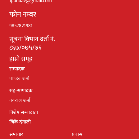
1pandav@gmail.com
फोन नम्वर
9857821981
सूचना विभाग दर्ता नं.
८६७/०७५/७६
हाम्रो समुह
सम्पादक
पाण्डव शर्मा
सह-सम्पादक
नवराज शर्मा
विशेष सम्बादाता
जिके दंगाली
समाचार
प्रवास