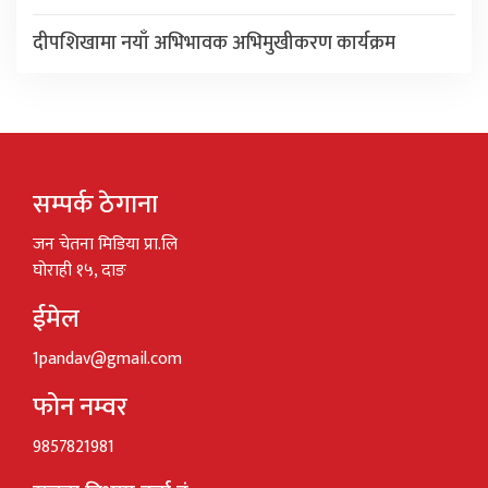
दीपशिखामा नयाँ अभिभावक अभिमुखीकरण कार्यक्रम
सम्पर्क ठेगाना
जन चेतना मिडिया प्रा.लि
घोराही १५, दाङ
ईमेल
1pandav@gmail.com
फोन नम्वर
9857821981