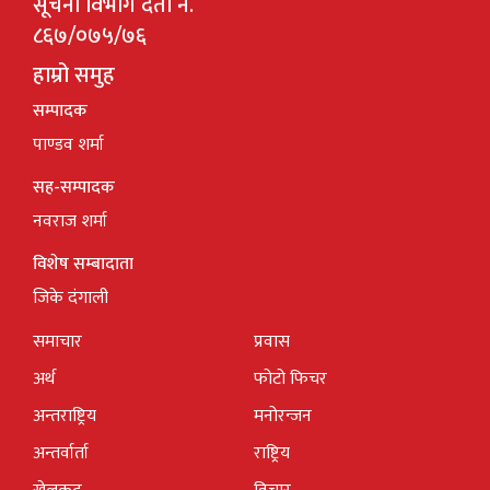
सूचना विभाग दर्ता नं.
८६७/०७५/७६
हाम्रो समुह
सम्पादक
पाण्डव शर्मा
सह-सम्पादक
नवराज शर्मा
विशेष सम्बादाता
जिके दंगाली
समाचार
प्रवास
अर्थ
फोटो फिचर
अन्तराष्ट्रिय
मनोरन्जन
अन्तर्वार्ता
राष्ट्रिय