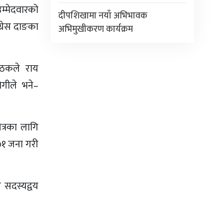
म्मेदवारको
दीपशिखामा नयाँ अभिभावक
ग्रेस दाङका
अभिमुखीकरण कार्यक्रम
बैठकले राय
गीले भने–
ेत्रका लागि
 ७१ जना गरी
य सदस्यद्वय
।