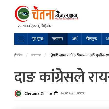
२१ साउन २०८३, बिहिवार
गृह पृष्‍ठ
समाचार
अर्थ
खेलकुद
अन
Main Navigation
/
/
दीपशिखामा नयाँ अभिभावक अभिमुखीकरण 
होमपेज
समाचार
दाङ कांग्रेसले र
Chetana Online
२० भाद्र २०७९, सोमवार