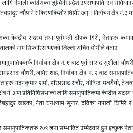
स्यका लागि नेपाली कांग्रेसका लुम्बिनी प्रदेश उपसभापति एवं संविध
बहादुर न्यौपाने र किरणकिशोर घिमिरे छन् । निर्वाचन क्षेत्र नं. ३ मा प
ेसका केन्द्रीय सदस्य तथा पूर्वमन्त्री दीपक गिरी, नेताहरु कमान
्द्र धितालको नाम सिफारिस भएको जिल्ला सचिव योगीले बताए ।
ातिकतर्फ निर्वाचन क्षेत्र नं. १ बाट पूर्व सांसद सुशीला चौधर
 रामप्रसाद चौधरी, जमिर शाह, निर्वाचन क्षेत्र नं. २ बाट समानुपात
ताहरु नदनकुमार शर्मा, हरिप्रसाद रजौरे, गोविन्द मजगैयाँ, तेज
त्र नं. ३ मा प्रतिनिधिसभाका लागि समानुपातिकमा केन्द्रीय सदस्य गेह
र्तिबहादुर खड्का, नेता घनश्याम सुनार, देविका नेपाली घिमिरे र 
यक्ष र समानुपातिकतर्फ १०९ जना सम्भावित उम्मेदवार हुन इच्छुक ने