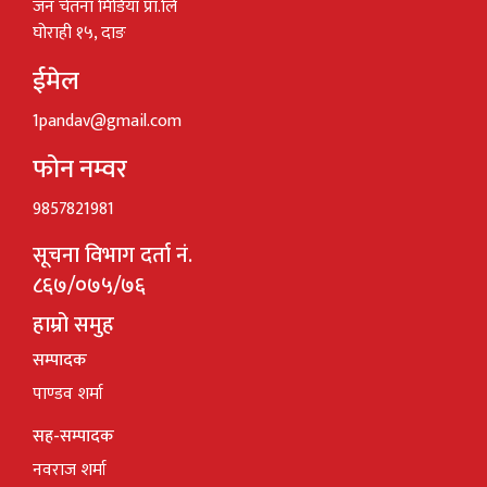
जन चेतना मिडिया प्रा.लि
घोराही १५, दाङ
ईमेल
1pandav@gmail.com
फोन नम्वर
9857821981
सूचना विभाग दर्ता नं.
८६७/०७५/७६
हाम्रो समुह
सम्पादक
पाण्डव शर्मा
सह-सम्पादक
नवराज शर्मा