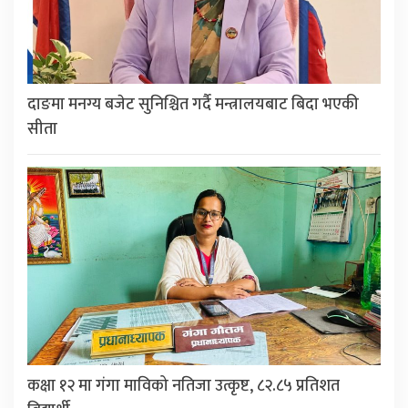
दाङमा मनग्य बजेट सुनिश्चित गर्दै मन्त्रालयबाट बिदा भएकी
सीता
कक्षा १२ मा गंगा माविको नतिजा उत्कृष्ट, ८२.८५ प्रतिशत