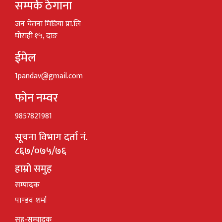
सम्पर्क ठेगाना
जन चेतना मिडिया प्रा.लि
घोराही १५, दाङ
ईमेल
1pandav@gmail.com
फोन नम्वर
9857821981
सूचना विभाग दर्ता नं.
८६७/०७५/७६
हाम्रो समुह
सम्पादक
पाण्डव शर्मा
सह-सम्पादक