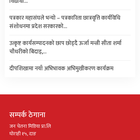
विद्यार्थी…
पत्रकार महासंघले भन्यो – पत्रकारिता छात्रवृत्ति कार्यविधि
संशोधनमा प्रदेश सरकारको…
उत्कृष्ट कार्यसम्पादनको छाप छोड्दै ऊर्जा मन्त्री सीता शर्मा
चौधरीको बिदाइ,…
दीपशिखामा नयाँ अभिभावक अभिमुखीकरण कार्यक्रम
सम्पर्क ठेगाना
जन चेतना मिडिया प्रा.लि
घोराही १५, दाङ