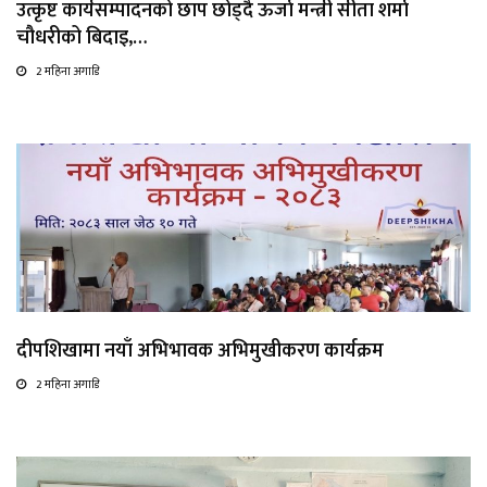
उत्कृष्ट कार्यसम्पादनको छाप छोड्दै ऊर्जा मन्त्री सीता शर्मा
चौधरीको बिदाइ,…
2 महिना अगाडि
दीपशिखामा नयाँ अभिभावक अभिमुखीकरण कार्यक्रम
2 महिना अगाडि