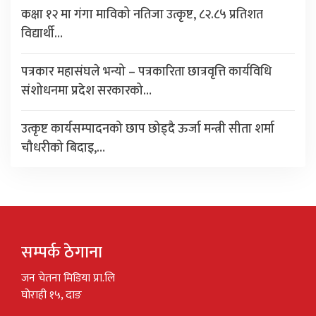
कक्षा १२ मा गंगा माविको नतिजा उत्कृष्ट, ८२.८५ प्रतिशत
विद्यार्थी…
पत्रकार महासंघले भन्यो – पत्रकारिता छात्रवृत्ति कार्यविधि
संशोधनमा प्रदेश सरकारको…
उत्कृष्ट कार्यसम्पादनको छाप छोड्दै ऊर्जा मन्त्री सीता शर्मा
चौधरीको बिदाइ,…
सम्पर्क ठेगाना
जन चेतना मिडिया प्रा.लि
घोराही १५, दाङ