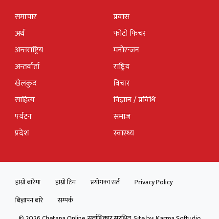
समाचार
प्रवास
अर्थ
फोटो फिचर
अन्तराष्ट्रिय
मनोरन्जन
अन्तर्वार्ता
राष्ट्रिय
खेलकुद
विचार
साहित्य
विज्ञान / प्रविधि
पर्यटन
समाज
प्रदेश
स्वास्थ्य
हाम्रो बारेमा
हाम्रो टिम
प्रयोगका सर्त
Privacy Policy
बिज्ञापन बारे
सम्पर्क
© 2026 Chetana Online. सर्वाधिकार सुरक्षित. Site by:
Karma Softudio