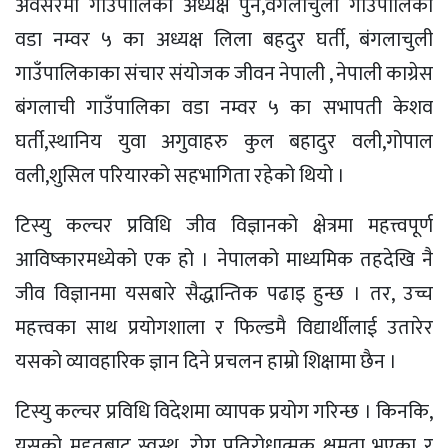
अवसरमा गाउँपालिका अध्यक्ष पुन,वंगलाचुली गाउँपालिका
वडा नम्वर ५ का अध्यक्ष लिला बहदुर घर्ती, बंगलाचुली
गाउँपालिकाका संचार संयोजक जीवन नेपाली , नेपाली काग्रेस
बंगलाची गाउँपालिका वडा नम्वर ५ का सभापती केशव
घर्ती,स्थानिय युवा अगुवाहरु कुल बहादुर वली,गोपाल
वली,शुसिल परियारको सहभागिता रहेको थियो ।
टिस्यु कल्चर प्रविधि जीव विज्ञानको क्षेत्रमा महत्त्वपूर्ण
आविष्कारमध्येको एक हो । नेपालको माध्यमिक तहदेखि नै
जीव विज्ञानमा यसबारे सैद्धान्तिक पढाइ हुन्छ । तर, उच्च
महत्त्वका साथ प्रयोगशाला र फिल्डमै विद्यार्थीलाई उतारेर
यसको व्यावहारिक ज्ञान दिने प्रचलन हाम्रो शिक्षामा छैन ।
टिस्यु कल्चर प्रविधि विदेशमा व्यापक प्रयोग गरिन्छ । किनकि,
यसको मद्दतबाट स्वस्थ, रोग प्रतिरोधात्मक क्षमता भएका र