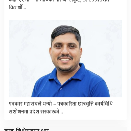
कक्षा १२ मा गंगा माविको नतिजा उत्कृष्ट, ८२.८५ प्रतिशत
विद्यार्थी…
पत्रकार महासंघले भन्यो – पत्रकारिता छात्रवृत्ति कार्यविधि
संशोधनमा प्रदेश सरकारको…