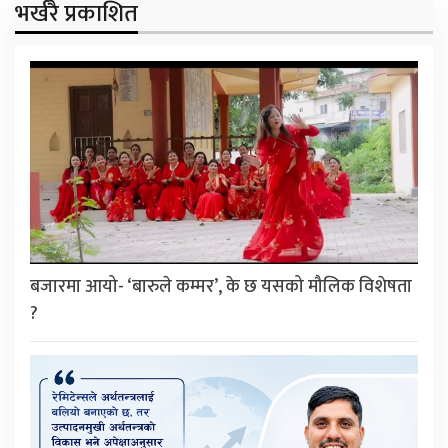
भर्खरै प्रकाशित
बजारमा आयो- ‘बारुले कम्मर’, के छ यसको मौलिक विशेषता
?