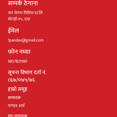
सम्पर्क ठेगाना
जन चेतना मिडिया प्रा.लि
घोराही १५, दाङ
ईमेल
1pandav@gmail.com
फोन नम्वर
9857821981
सूचना विभाग दर्ता नं.
८६७/०७५/७६
हाम्रो समुह
सम्पादक
पाण्डव शर्मा
सह-सम्पादक