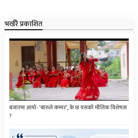
भर्खरै प्रकाशित
बजारमा आयो- ‘बारुले कम्मर’, के छ यसको मौलिक विशेषता
?