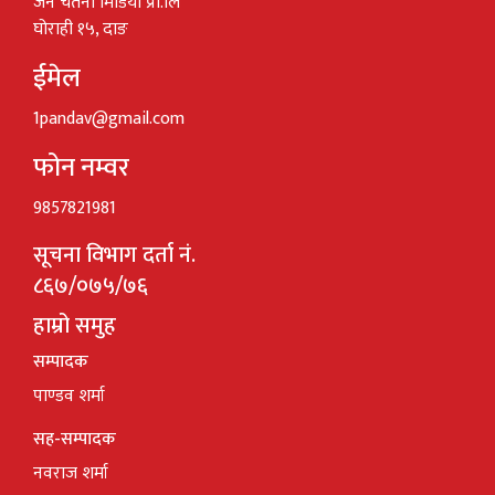
जन चेतना मिडिया प्रा.लि
घोराही १५, दाङ
ईमेल
1pandav@gmail.com
फोन नम्वर
9857821981
सूचना विभाग दर्ता नं.
८६७/०७५/७६
हाम्रो समुह
सम्पादक
पाण्डव शर्मा
सह-सम्पादक
नवराज शर्मा