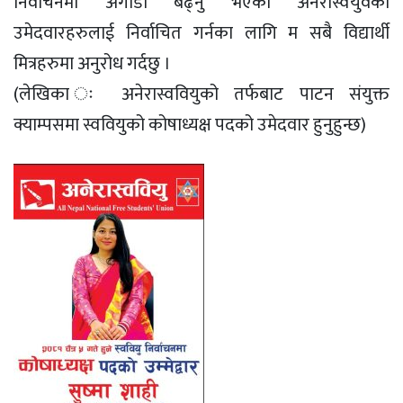
निर्वाचनमा अगाडी बढ्नु भएका अनेरास्वयुवका
उमेदवारहरुलाई निर्वाचित गर्नका लागि म सबै विद्यार्थी
मित्रहरुमा अनुरोध गर्दछु ।
(लेखिका ः अनेरास्ववियुको तर्फबाट पाटन संयुक्त
क्याम्पसमा स्ववियुको कोषाध्यक्ष पदको उमेदवार हुनुहुन्छ)