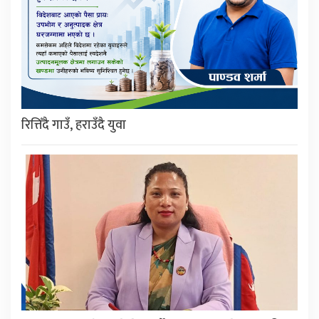
रित्तिँदै गाउँ, हराउँदै युवा