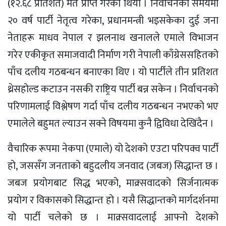
(१२.६८ प्रतिशत) मत प्राप्त गरेको थियो । निर्वाचनको समयमा
२० वर्ष पार्टी नेतृत्व गरेका, प्रधानमन्त्री भइसकेका दुई जना
नेताहरू माधव नेपाल र झलनाथ खनालले एमाले विभाजन
गरेर एकीकृत समाजवादी निर्माण गरी नेपाली काँग्रेससहितको
पाँच दलीय गठबन्धन बनाएका थिए । यो पार्टीले तीन प्रतिशत
थ्रेसहोल्ड कटाउन नसकी राष्ट्रिय पार्टी बन्न सकेन । निर्वाचनको
परिणामलाई विश्लेषण गर्दा पाँच दलीय गठबन्धन नभएको भए
एमालेले बहुमत ल्याउन सक्ने विषयमा कुनै द्विविधा देखिंदैन ।
वैचारिक रूपमा नेकपा (एमाले) यो देशको एउटा परिपक्व पार्टी
हो, जससँग जनताको बहुदलीय जनवाद (जबज) सिद्धान्त छ ।
जबज प्रयोगबाट सिद्ध भएको, माक्र्सवादको सिर्जनात्मक
प्रयोग र विकासको सिद्धान्त हो । यसै सिद्धान्तको मार्गदर्शनमा
यो पार्टी चलेको छ । माक्र्सवादलाई आफ्नो देशको