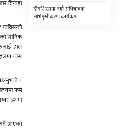
हजार बिगाहा
दीपशिखामा नयाँ अभिभावक
अभिमुखीकरण कार्यक्रम
पुर गाविसको
रहेको साविक
हरुलाई हाल
पहलमा त्यस
ताउनुभयो ।
ालयमा फर्म
म्बर ३२ मा
गर्दै आएको