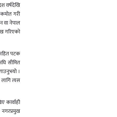
दश वर्षदेखि
ा कमोत गरी
न वा नेपाल
लेख गरिएको
ाणसहित पटक
ुअघि सीमित
बताउनुभयो ।
 लागि त्यस
ए कार्वाही
 नगरप्रमुख