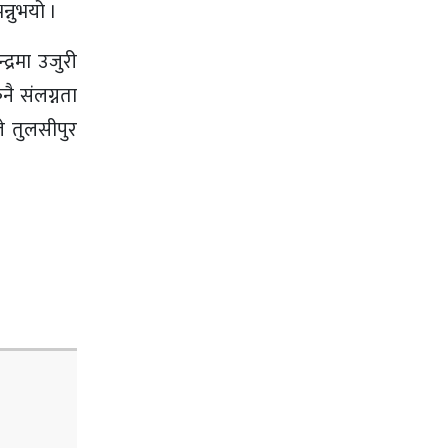
न्नुभयो ।
्रमा उजुरी
ै संलग्नता
े तुलसीपुर