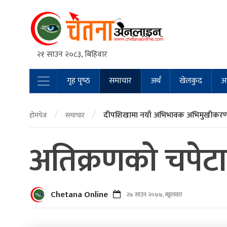
२१ साउन २०८३, बिहिवार
गृह पृष्‍ठ
समाचार
अर्थ
खेलकुद
अन
Main Navigation
/
/
दीपशिखामा नयाँ अभिभावक अभिमुखीकरण 
होमपेज
समाचार
अतिक्रणको चपेटा
Chetana Online
२७ साउन २०७७, मङ्गलवार