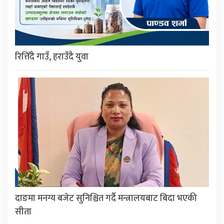
रित्तिँदै गाउँ, हराउँदै युवा
दाङमा मनग्य बजेट सुनिश्चित गर्दै मन्त्रालयबाट बिदा भएकी
सीता