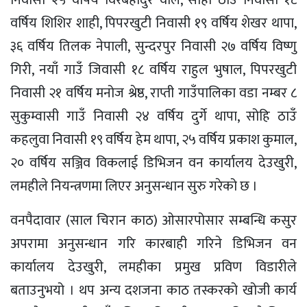
निवासी २५ वर्षिय विरबहादुर वलि, सोही ठाउँ निवासी १८
वर्षिय शिशिर शाही, पिपरखुटी निवासी १९ वर्षिय शेखर थापा,
३६ वर्षिय तिलक नेपाली, सुन्दरपुर निवासी २७ वर्षिय विष्णु
गिरी, नयाँ गाउँ जिवासी १८ वर्षिय राहुल भुषाल, पिपरखुटी
निवासी २१ वर्षिय मनोज श्रेष्ठ, राप्ती गाउँपालिका वडा नम्बर ८
सुकुम्वासी गाउँ निवासी २४ वर्षिय दुर्गे थापा, सोहि ठाउँ
कहलुवा निवासी १९ वर्षिय हेम थापा, २५ वर्षिय प्रकाश कुमाल,
२० वर्षिय सञ्जिव विकलाई डिभिजन वन कार्यालय देउखुरी,
लमहीले नियन्त्रणमा लिएर अनुसन्धान सुरु गरेको छ ।
वनपैदावार (साल चिरान काठ) ओसारपोसार सम्बन्धि कसुर
अपरामा अनुसन्धान गरि कारबाही गरिने डिभिजन वन
कार्यालय देउखुरी, लमहीका प्रमुख प्रविण विडारीले
बताउनुभयो । थप अन्य दशजना काठ तस्करको खोजी कार्य