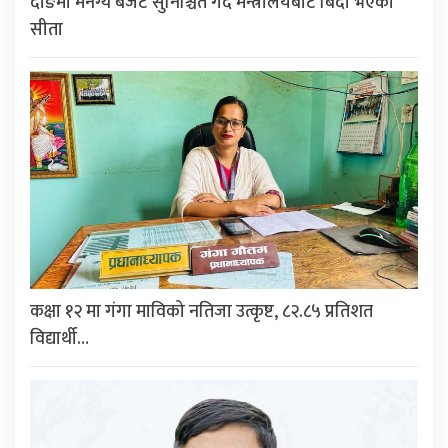
दाङमा मनग्य बजेट सुनिश्चित गर्दै मन्त्रालयबाट बिदा भएकी
सीता
कक्षा १२ मा गंगा माविको नतिजा उत्कृष्ट, ८२.८५ प्रतिशत
विद्यार्थी…