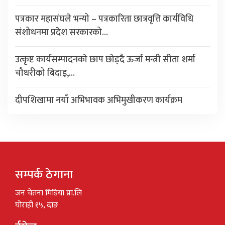
पत्रकार महासंघले भन्यो – पत्रकारिता छात्रवृत्ति कार्यविधि
संशोधनमा प्रदेश सरकारको…
उत्कृष्ट कार्यसम्पादनको छाप छोड्दै ऊर्जा मन्त्री सीता शर्मा
चौधरीको बिदाइ,…
दीपशिखामा नयाँ अभिभावक अभिमुखीकरण कार्यक्रम
सम्पर्क ठेगाना
जन चेतना मिडिया प्रा.लि
घोराही १५, दाङ