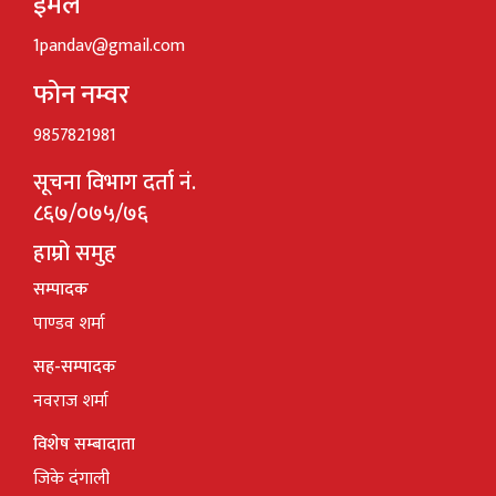
ईमेल
1pandav@gmail.com
फोन नम्वर
9857821981
सूचना विभाग दर्ता नं.
८६७/०७५/७६
हाम्रो समुह
सम्पादक
पाण्डव शर्मा
सह-सम्पादक
नवराज शर्मा
विशेष सम्बादाता
जिके दंगाली