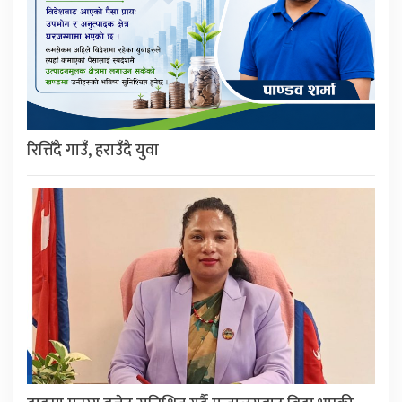
रित्तिँदै गाउँ, हराउँदै युवा